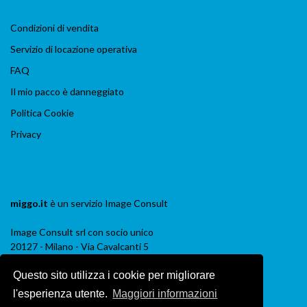
Condizioni di vendita
Servizio di locazione operativa
FAQ
Il mio pacco è danneggiato
Politica Cookie
Privacy
miggo.it
è un servizio
Image Consult
Image Consult srl con socio unico
20127 - Milano - Via Cavalcanti 5
tel. 02-26829315
Questo sito utilizza i cookie per migliorare
P.IVA e C.F. 03383650961
REA 1673647 CCIAA Milano Monza Brianza
l'esperienza utente.
Maggiori informazioni
Registro AEE IT19030000011245