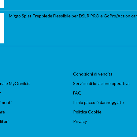
Miggo Splat Treppiede Flessibile per DSLR PRO e GoPro/Action ca
Condizioni di vendita
nale MyOnnik.it
Servizio di locazione operativa
r
FAQ
imenti
Il mio pacco è danneggiato
are
Politica Cookie
itori
Privacy