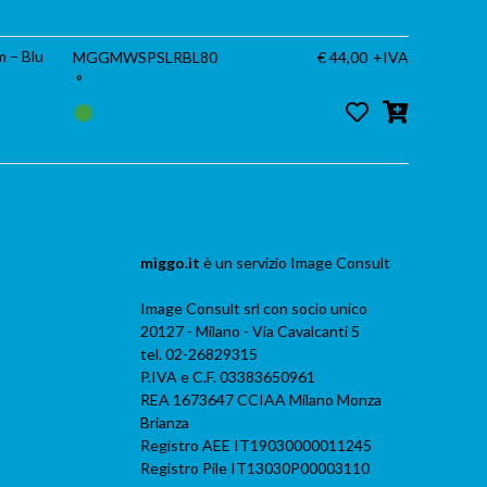
m – Blu
MGGMWSPSLRBL80
€ 44,00
+IVA
°
miggo.it
è un servizio
Image Consult
Image Consult srl con socio unico
20127 - Milano - Via Cavalcanti 5
tel. 02-26829315
P.IVA e C.F. 03383650961
REA 1673647 CCIAA Milano Monza
Brianza
Registro AEE IT19030000011245
Registro Pile IT13030P00003110