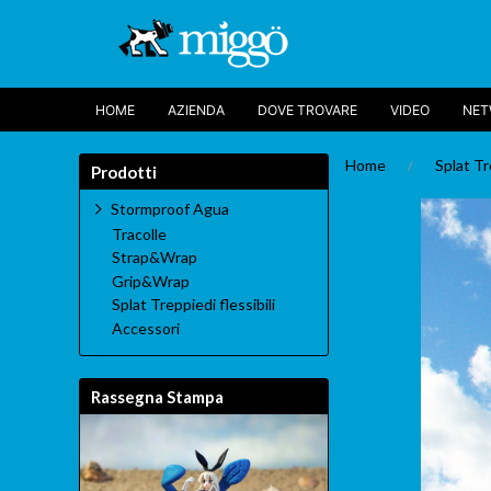
HOME
AZIENDA
DOVE TROVARE
VIDEO
NE
Home
Splat Tr
Prodotti
Stormproof Agua
Tracolle
Strap&Wrap
Grip&Wrap
Splat Treppiedi flessibili
Accessori
Rassegna Stampa