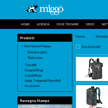
HOME
AZIENDA
DOVE TROVARE
VIDEO
NE
Home
Stormpr
Prodotti
Stormproof Agua
Solo disponibili
Borse e zaini
Raincover
Tracolle
Strap&Wrap
Grip&Wrap
Splat Treppiedi flessibili
Accessori
Rassegna Stampa