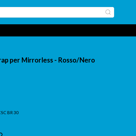
p per Mirrorless - Rosso/Nero
-CSC BR 30