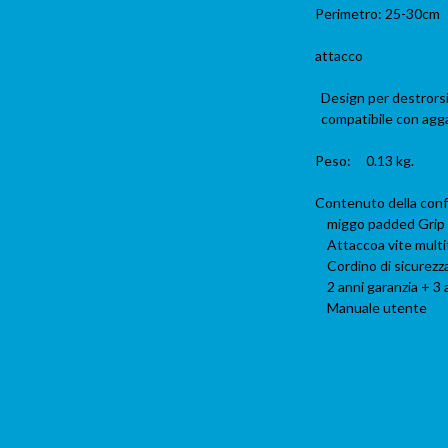
Perimetro: 25-30cm
attacco
Design per destrorsi
compatibile con agga
Peso: 0.13 kg.
Contenuto della con
miggo padded Grip 
Attaccoa vite multi
Cordino di sicurezz
2 anni garanzia + 3 
Manuale utente