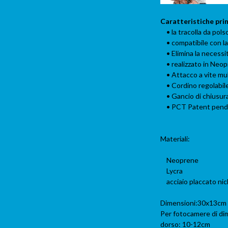
Caratteristiche prin
• la tracolla da pols
• compatibile con la
• Elimina la necessit
• realizzato in Neop
• Attacco a vite mult
• Cordino regolabile 
• Gancio di chiusura
• PCT Patent pendin
Materiali:
Neoprene
Lycra
acciaio placcato nic
Dimensioni:30x13cm
Per fotocamere di di
dorso: 10-12cm