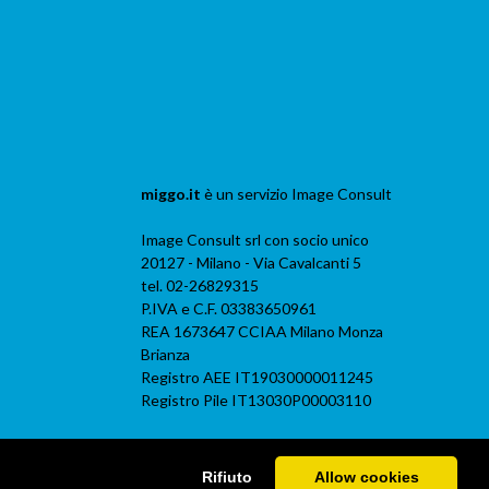
miggo.it
è un servizio
Image Consult
Image Consult srl con socio unico
20127 - Milano - Via Cavalcanti 5
tel. 02-26829315
P.IVA e C.F. 03383650961
REA 1673647 CCIAA Milano Monza
Brianza
Registro AEE IT19030000011245
Registro Pile IT13030P00003110
Rifiuto
Allow cookies