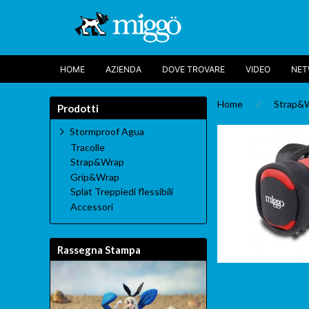
HOME
AZIENDA
DOVE TROVARE
VIDEO
NE
Home
Strap&
Prodotti
Stormproof Agua
Tracolle
Strap&Wrap
Grip&Wrap
Splat Treppiedi flessibili
Accessori
Rassegna Stampa