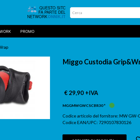
TWORK
PROMO
Wrap
Miggo Custodia Grip&Wra
€ 29,90
+IVA
MGGMWGWCSCBR30 °
Codice articolo del fornitore: MW GW
Codice EAN/UPC: 7290107830126