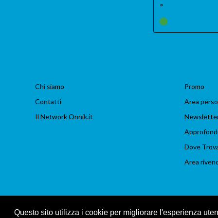
°
Chi siamo
Promo
Contatti
Area perso
Il Network Onnik.it
Newslette
Approfond
Dove Trov
Area rivend
Questo sito utilizza i cookie per migliorare l'esperienza ute