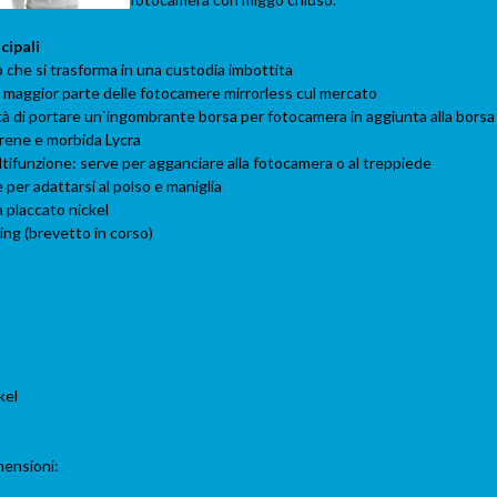
cipali
o che si trasforma in una custodia imbottita
 maggior parte delle fotocamere mirrorless cul mercato
à di portare un`ingombrante borsa per fotocamera in aggiunta alla borsa
rene e morbida Lycra
ifunzione: serve per agganciare alla fotocamera o al treppiede
per adattarsi al polso e maniglia
 placcato nickel
g (brevetto in corso)
kel
mensioni: