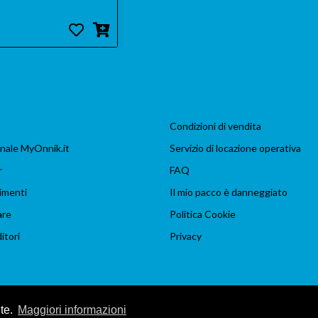
Condizioni di vendita
nale MyOnnik.it
Servizio di locazione operativa
r
FAQ
imenti
Il mio pacco è danneggiato
are
Politica Cookie
itori
Privacy
nte.
Maggiori informazioni