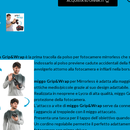
ACQUISTA SU ONNIK.IT
o Grip&Wrap
è la prima tracolla da polso per fotocamere mirrorless che s
I
ndossarlo al polso previene cadute accidentali della
avvolgerlo attorno alla fotocamera e infilarli nella bors
miggo Grip&Wrap
per Mirrorless è adatta alla maggi
ottiche medio/piccole grazie al suo design adattabile.
Realizzata in neoprene e Lycra di alta qualità, miggo 
protezione della fotocamera.
L`attacco a vite di
miggo Grip&Wrap
serve da conne
l`aggancio al treppiede con il miggo attaccato.
Presenta una tasca per il tappo dell`obiettivo quando
Un cordino regolabile permette il perfetto adattament
fotocamera con miggo chiuso.