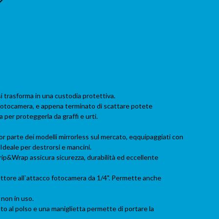
i trasforma in una custodia protettiva.
 fotocamera, e appena terminato di scattare potete
a per proteggerla da graffi e urti.
or parte dei modelli mirrorless sul mercato, eqquipaggiati con
 Ideale per destrorsi e mancini.
Grip&Wrap assicura sicurezza, durabilità ed eccellente
ttore all`attacco fotocamera da 1/4". Permette anche
 non in uso.
o al polso e una maniglietta permette di portare la