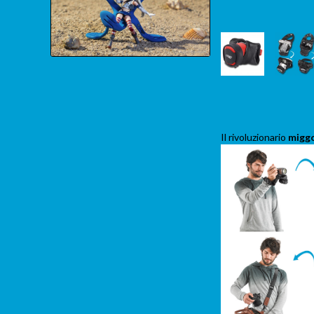
Il rivoluzionario
migg