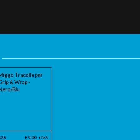
Miggo Tracolla per
Grip & Wrap -
Nero/Blu
26
€ 9,00
+IVA