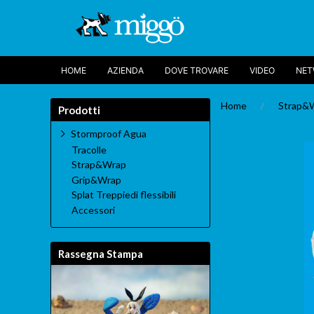
HOME
AZIENDA
DOVE TROVARE
VIDEO
NE
Home
Strap&
Prodotti
Stormproof Agua
Tracolle
Strap&Wrap
Grip&Wrap
Splat Treppiedi flessibili
Accessori
Rassegna Stampa