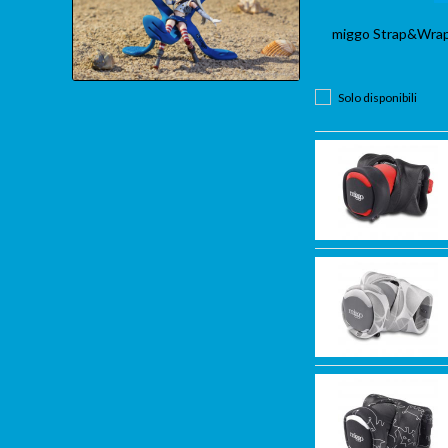
‎miggo‬ Strap&Wrap
Solo disponibili