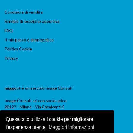
Condizioni di vendita
Servizio di locazione operativa
FAQ
Il mio pacco è danneggiato
Politica Cookie
Privacy
miggo.it
è un servizio
Image Consult
Image Consult srl con socio unico
20127 - Milano - Via Cavalcanti 5
tel. 02-26829315
Questo sito utilizza i cookie per migliorare
P.IVA e C.F. 03383650961
REA 1673647 CCIAA Milano Monza Brianza
l'esperienza utente.
Maggiori informazioni
Registro AEE IT19030000011245