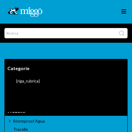
Categorie
{riga_rubrica}
Prodotti
Stormproof Agua
Tracolle