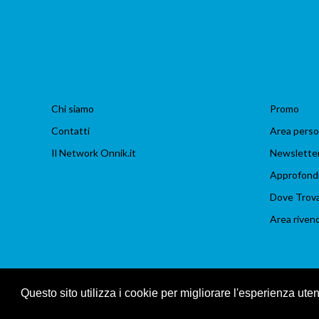
Chi siamo
Promo
Contatti
Area perso
Il Network Onnik.it
Newslette
Approfond
Dove Trov
Area rivend
Questo sito utilizza i cookie per migliorare l'esperienza ute