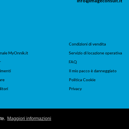
info@imageconsult.it
Condizioni di vendita
nale MyOnnik.it
Servizio di locazione operativa
r
FAQ
imenti
Il mio pacco è danneggiato
are
Politica Cookie
itori
Privacy
nte.
Maggiori informazioni