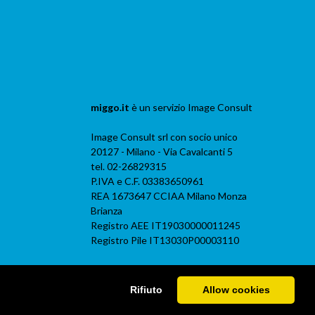
miggo.it
è un servizio
Image Consult
Image Consult srl con socio unico
20127 - Milano - Via Cavalcanti 5
tel. 02-26829315
P.IVA e C.F. 03383650961
REA 1673647 CCIAA Milano Monza
Brianza
Registro AEE IT19030000011245
Registro Pile IT13030P00003110
Rifiuto
Allow cookies