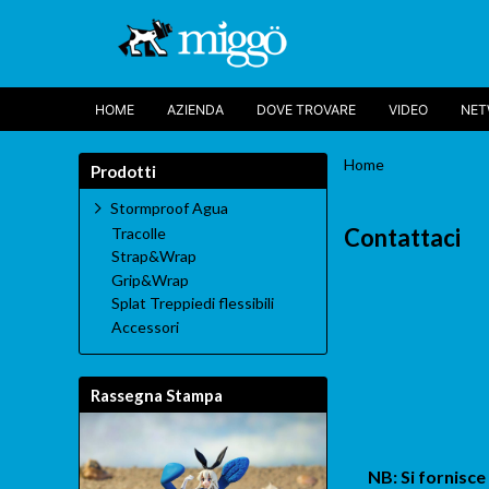
HOME
AZIENDA
DOVE TROVARE
VIDEO
NE
Home
Prodotti
Stormproof Agua
Contattaci
Tracolle
Strap&Wrap
Grip&Wrap
Splat Treppiedi flessibili
Accessori
Rassegna Stampa
NB: Si fornisce